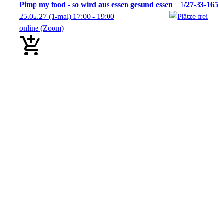
Pimp my food - so wird aus essen gesund essen
1/27-33-165
25.02.27
(1-mal)
17:00
- 19:00
online (Zoom)