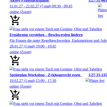
Aktive Frühstückspause
1/27-31-065
11.01.27 - 22.02.27
(7-mal)
09:30
- 09:45
online (Zoom)
Ernährung verstehen – Beschwerden lindern
Für Frauen die unter Regelbeschwerden, Endometriose und A
28.01.27
(1-mal)
19:00
- 19:45
online (Zoom)
Speiseplan Workshop - Zyklusgerecht essen
1/27-33-135
19.02.27
(1-mal)
15:00
- 17:30
online (Zoom)