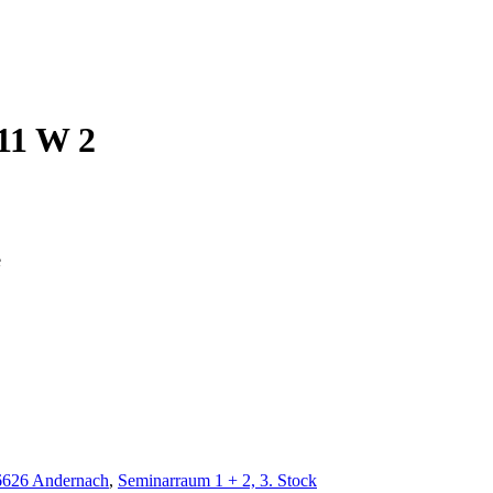
11 W 2
e
6626 Andernach
,
Seminarraum 1 + 2, 3. Stock