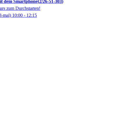
mit dem Smartphone
2/26-51-303
rs zum Durchstarten!
3-mal)
10:00
- 12:15