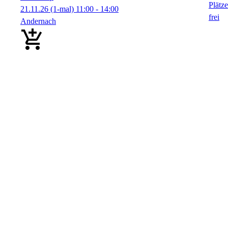
21.11.26
(1-mal)
11:00
- 14:00
Andernach