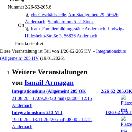
Nummer
2/26-62-205.6
vhs Geschäftsstelle
,
Am Stadtgraben 29, 56626
Andernach
,
Seminarraum 5, 2. Stock
Ort
Kath. Familienbildungsstätte Andernach
,
Ludwig-
Hillesheim-Straße 3, 56626 Andernach
Preis
kostenfrei
Diese Veranstaltung ist Teil von
1/26-62-205 HV »
Integrationskurs
(Allgemein) 205 HV
(19.01.2026).
Weitere Veranstaltungen
von
Ismail
Armagan
Integrationskurs (Allgemein) 205 OK
2/26-62-205.OK
21.08.26 - 17.09.26
(20-mal)
08:00
- 12:15
Andernach
Integrationskurs 213 M 1
1/26-62-213.1
19.10.26 - 13.11.26
(20-mal)
08:00
- 12:15
Andernach