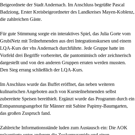
Beigeordnete der Stadt Andernach. Im Anschluss begrüßte Pascal
Badziong, Erster Kreisbeigeordneter des Landkreises Mayen-Koblenz,
die zahlreichen Gäste.
Für gute Stimmung sorgte ein interaktives Spiel, das Julia Gorte vom
GrubiNetz mit Teilnehmenden aus drei Integrationskursen und einem
LQA-Kurs der vhs Andernach durchführte. Jede Gruppe hatte im
Vorfeld drei Begriffe vorbereitet, die pantomimisch oder zeichnerisch
dargestellt und von den anderen Gruppen erraten werden mussten.
Den Sieg errang schließlich der LQA-Kurs.
Im Anschluss wurde das Buffet eröffnet, das neben weiteren
kulinarischen Angeboten auch von Kursteilnehmenden selbst
zubereitete Speisen bereithielt. Ergänzt wurde das Programm durch ein
Entspannungsangebot für Männer mit Sabine Papirny-Baumgarten,
das großen Zuspruch fand.
Zahlreiche Informationsstände luden zum Austausch ein: Die AOK
präsentierte unter anderem die Zuckerpyramide und einen