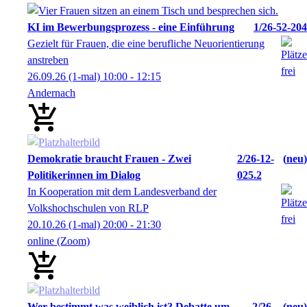
KI im Bewerbungsprozess - eine Einführung
1/26-52-204
Gezielt für Frauen, die eine berufliche Neuorientierung
anstreben
26.09.26
(1-mal)
10:00
- 12:15
Andernach
Demokratie braucht Frauen - Zwei
2/26-12-
neu
Politikerinnen im Dialog
025.2
In Kooperation mit dem Landesverband der
Volkshochschulen von RLP
20.10.26
(1-mal)
20:00
- 21:30
online (Zoom)
Wer bestimmt was weiblich ist? Debatte um
2/26-
neu