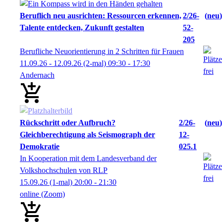
Beruflich neu ausrichten: Ressourcen erkennen,
2/26-
neu
Talente entdecken, Zukunft gestalten
52-
205
Berufliche Neuorientierung in 2 Schritten für Frauen
11.09.26 - 12.09.26
(2-mal)
09:30
- 17:30
Andernach
Rückschritt oder Aufbruch?
2/26-
neu
Gleichberechtigung als Seismograph der
12-
Demokratie
025.1
In Kooperation mit dem Landesverband der
Volkshochschulen von RLP
15.09.26
(1-mal)
20:00
- 21:30
online (Zoom)